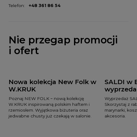
Telefon:
+48 361 86 54
Nie przegap promocji
i ofert
Nowa kolekcja New Folk w
SALDI w 
W.KRUK
wyprzeda
Poznaj NEW FOLK – nową kolekcję
Wyprzedaż SAL
W.KRUK inspirowaną polskim haftem i
Skorzystaj z ra
rzemiosłem. Wyjątkowa biżuteria oraz
marynarki, kosz
jedwabne chusty już czekają w salonie.
akcesoria.