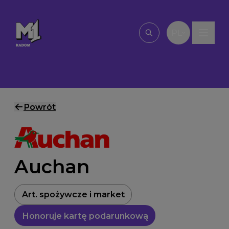
Przejdź do treści
PL
Wpisz, czego szu
Powrót
Auchan
Art. spożywcze i market
Honoruje kartę podarunkową