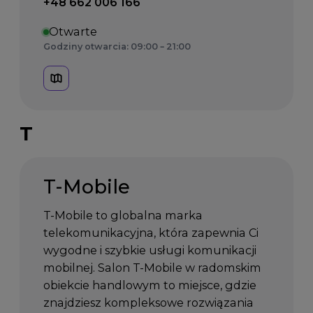
Telefon kontaktowy:
+48 662 006 166
Otwarte
Godziny otwarcia: 09:00 – 21:00
T
T-Mobile
T-Mobile to globalna marka
telekomunikacyjna, która zapewnia Ci
wygodne i szybkie usługi komunikacji
mobilnej. Salon T-Mobile w radomskim
obiekcie handlowym to miejsce, gdzie
znajdziesz kompleksowe rozwiązania