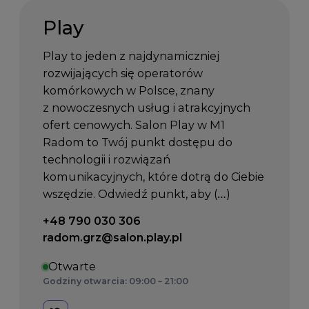
Play
Play to jeden z najdynamiczniej
rozwijających się operatorów
komórkowych w Polsce, znany
z nowoczesnych usług i atrakcyjnych
ofert cenowych. Salon Play w M1
Radom to Twój punkt dostępu do
technologii i rozwiązań
komunikacyjnych, które dotrą do Ciebie
wszędzie. Odwiedź punkt, aby (…)
Telefon kontaktowy:
+48 790 030 306
Email kontaktowy:
radom.grz@salon.play.pl
Otwarte
Godziny otwarcia: 09:00 – 21:00