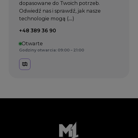
dopasowane do Twoich potrzeb.
Odwiedź nas i sprawdź, jak nasze
technologie mogą (…)
Telefon kontaktowy:
+48 389 36 90
Otwarte
Godziny otwarcia: 09:00 – 21:00