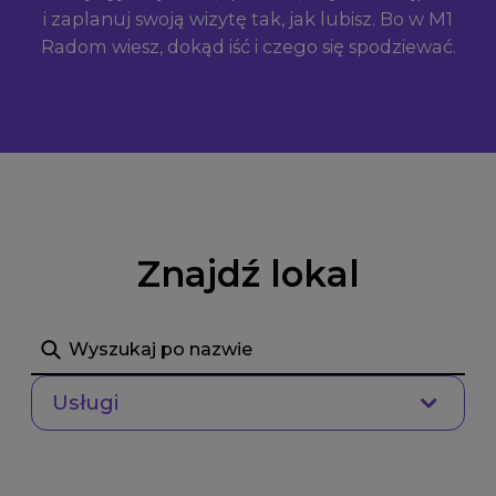
i zaplanuj swoją wizytę tak, jak lubisz. Bo w M1
Radom wiesz, dokąd iść i czego się spodziewać.
Znajdź lokal
Szukaj
Usługi