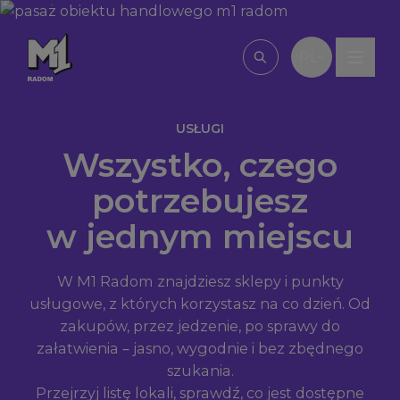
Przejdź do treści
PL
Wpisz, czego szu
USŁUGI
Wszystko, czego
potrzebujesz
w jednym miejscu
W M1 Radom znajdziesz sklepy i punkty
usługowe, z których korzystasz na co dzień. Od
zakupów, przez jedzenie, po sprawy do
załatwienia – jasno, wygodnie i bez zbędnego
szukania.
Przejrzyj listę lokali, sprawdź, co jest dostępne