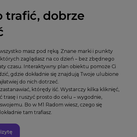
 trafić, dobrze
ć
szystko masz pod ręką. Znane marki i punkty
których zaglądasz na co dzień – bez zbędnego
traty czasu. Interaktywny plan obiektu pomoże Ci
zić, gdzie dokładnie się znajdują Twoje ulubione
ajłatwiej do nich dotrzeć.
 zastanawiać, którędy iść. Wystarczy kilka kliknięć,
 trasę i ruszyć prosto do celu – wygodnie,
o swojemu. Bo w M1 Radom wiesz, czego się
okładnie tam trafiasz.
izytę