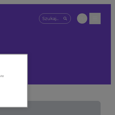
PL
Wpisz, czego szukasz
ite