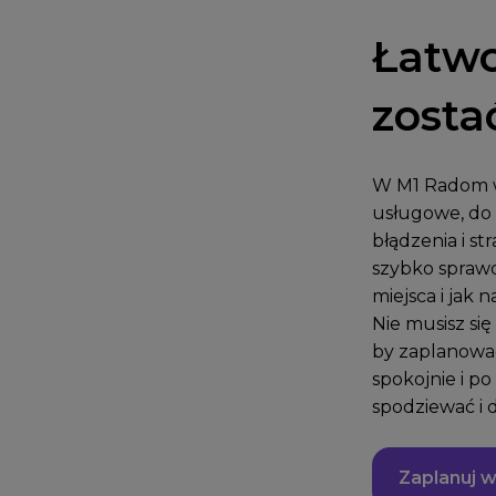
Łatwo
zosta
W M1 Radom w
usługowe, do 
błądzenia i s
szybko sprawd
miejsca i jak n
Nie musisz się
by zaplanować
spokojnie i p
spodziewać i d
Zaplanuj w