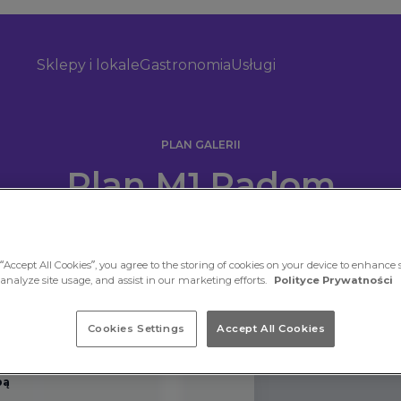
Sklepy i lokale
Gastronomia
Usługi
PLAN GALERII
Plan M1 Radom
“Accept All Cookies”, you agree to the storing of cookies on your device to enhance s
 analyze site usage, and assist in our marketing efforts.
Polityce Prywatności
Cookies Settings
Accept All Cookies