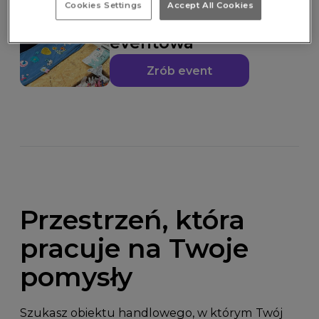
Cookies Settings
Accept All Cookies
Powierzchnia
eventowa
Zrób event
Przestrzeń, która
pracuje na Twoje
pomysły
Szukasz obiektu handlowego, w którym Twój