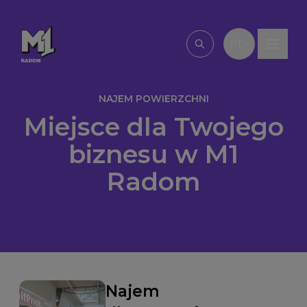
Przejdź do treści
PL
Wpisz, czego szu
NAJEM POWIERZCHNI
Miejsce dla Twojego
biznesu w M1
Radom
Najem