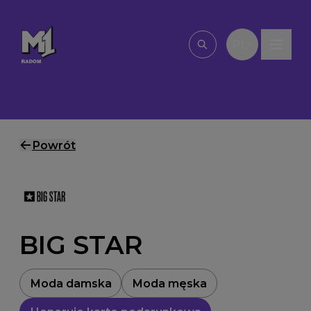
Przejdź do treści
PL
Wpisz, czego szu
Powrót
BIG STAR
Moda damska
Moda męska