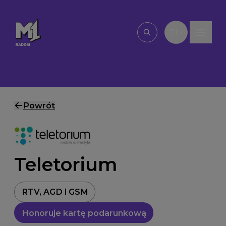
Przejdź do treści
PL
Wpisz, czego szu
Powrót
Teletorium
RTV, AGD i GSM
Honoruje kartę podarunkową