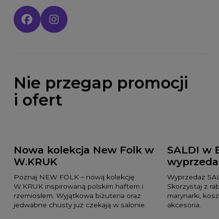
Social media:
Nie przegap promocji
i ofert
Nowa kolekcja New Folk w
SALDI w 
W.KRUK
wyprzeda
Poznaj NEW FOLK – nową kolekcję
Wyprzedaż SAL
W.KRUK inspirowaną polskim haftem i
Skorzystaj z ra
rzemiosłem. Wyjątkowa biżuteria oraz
marynarki, kosz
jedwabne chusty już czekają w salonie.
akcesoria.