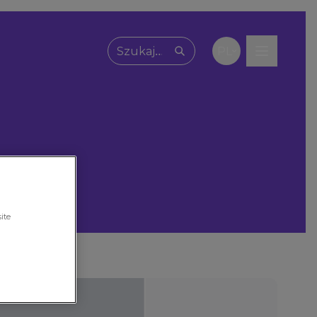
PL
Wpisz, czego szukasz
ite