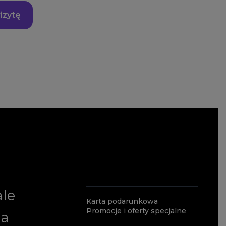
izytę
ale
Karta podarunkowa
Promocje i oferty specjalne
ia