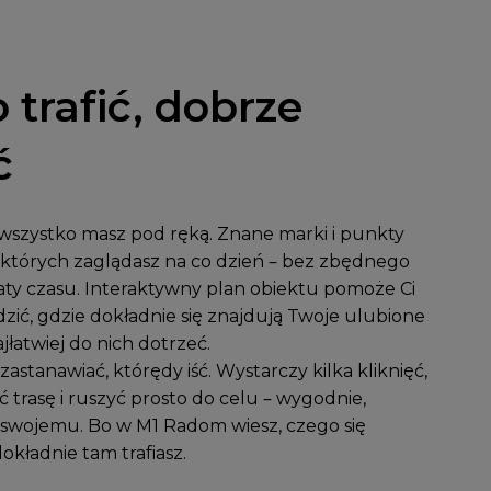
 trafić, dobrze
ć
szystko masz pod ręką. Znane marki i punkty
których zaglądasz na co dzień – bez zbędnego
traty czasu. Interaktywny plan obiektu pomoże Ci
zić, gdzie dokładnie się znajdują Twoje ulubione
ajłatwiej do nich dotrzeć.
 zastanawiać, którędy iść. Wystarczy kilka kliknięć,
 trasę i ruszyć prosto do celu – wygodnie,
o swojemu. Bo w M1 Radom wiesz, czego się
okładnie tam trafiasz.