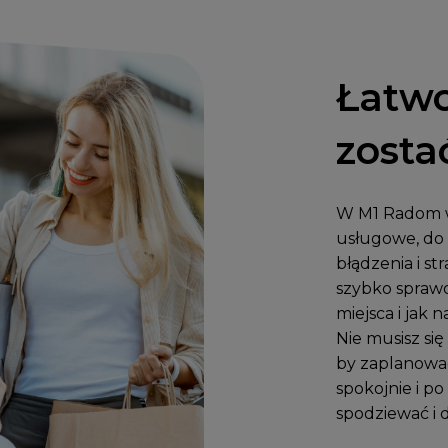
Łatwo
zosta
W M1 Radom w
usługowe, do 
błądzenia i s
szybko sprawd
miejsca i jak n
Nie musisz się
by zaplanować
spokojnie i p
spodziewać i d