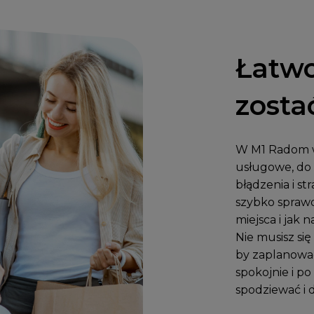
Łatwo
zosta
W M1 Radom w
usługowe, do 
błądzenia i s
szybko sprawd
miejsca i jak n
Nie musisz się
by zaplanować
spokojnie i p
spodziewać i d