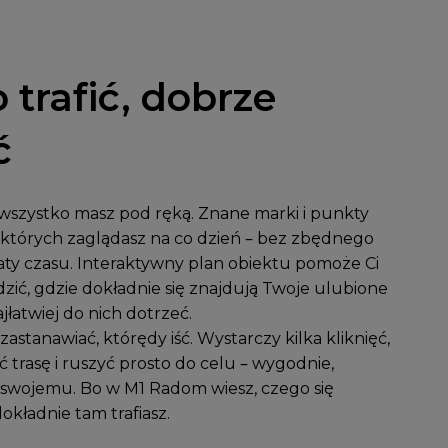
 trafić, dobrze
ć
szystko masz pod ręką. Znane marki i punkty
których zaglądasz na co dzień – bez zbędnego
traty czasu. Interaktywny plan obiektu pomoże Ci
zić, gdzie dokładnie się znajdują Twoje ulubione
ajłatwiej do nich dotrzeć.
 zastanawiać, którędy iść. Wystarczy kilka kliknięć,
 trasę i ruszyć prosto do celu – wygodnie,
o swojemu. Bo w M1 Radom wiesz, czego się
okładnie tam trafiasz.