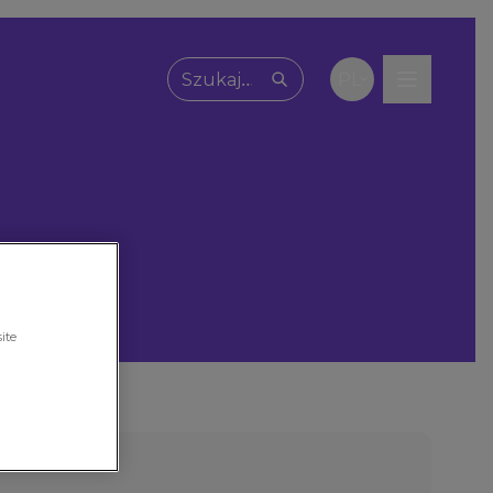
PL
Wpisz, czego szukasz
ite