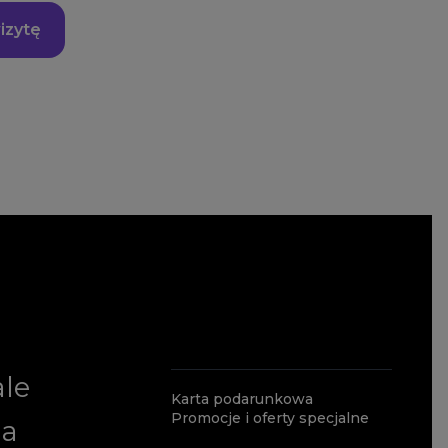
izytę
ale
Karta podarunkowa
Promocje i oferty specjalne
ia