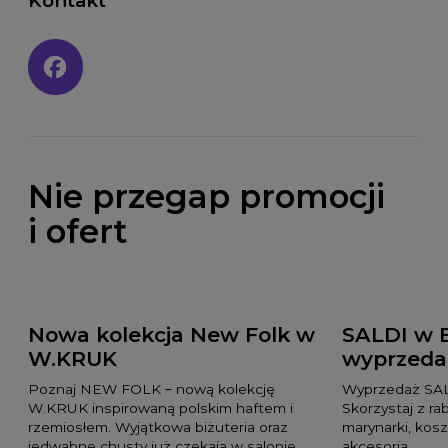
Kontakt
Social media:
Nie przegap promocji
i ofert
Nowa kolekcja New Folk w
SALDI w 
W.KRUK
wyprzeda
Poznaj NEW FOLK – nową kolekcję
Wyprzedaż SAL
W.KRUK inspirowaną polskim haftem i
Skorzystaj z ra
rzemiosłem. Wyjątkowa biżuteria oraz
marynarki, kosz
jedwabne chusty już czekają w salonie.
akcesoria.