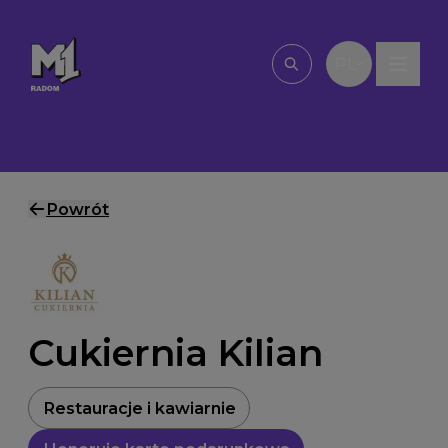
Przejdź do treści
PL
Wpisz, czego szu
Powrót
Cukiernia Kilian
Restauracje i kawiarnie