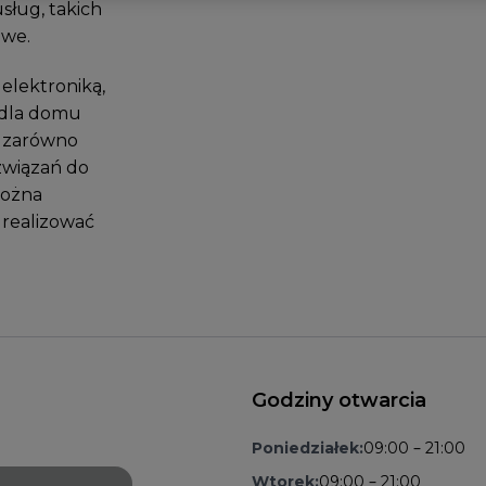
sług, takich
owe.
elektroniką,
 dla domu
u zarówno
związań do
można
 realizować
Godziny otwarcia
Poniedziałek:
09:00 – 21:00
Wtorek:
09:00 – 21:00