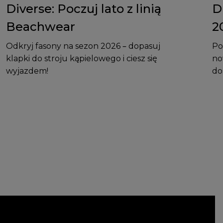
Diverse: Poczuj lato z linią
D
Beachwear
2
Odkryj fasony na sezon 2026 – dopasuj
Po
klapki do stroju kąpielowego i ciesz się
no
wyjazdem!
do