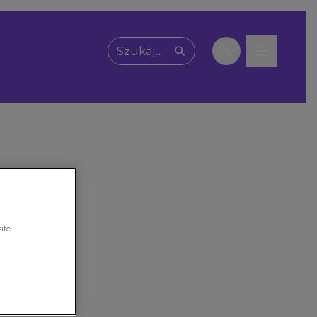
PL
Wpisz, czego szukasz
ite