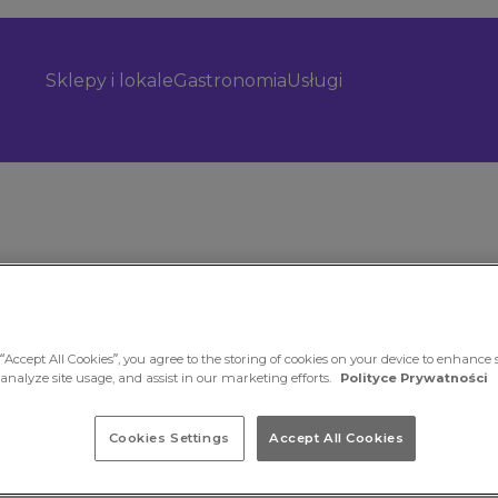
Sklepy i lokale
Gastronomia
Usługi
“Accept All Cookies”, you agree to the storing of cookies on your device to enhance s
 analyze site usage, and assist in our marketing efforts.
Polityce Prywatności
tkowej, RTV
Cookies Settings
Accept All Cookies
ej ofercie
ęt AGD,