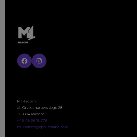
M1 Radom
al. Grzecznarowskiego 28
26-604 Radom
+48 48 36 18 776
m1.radom@epp-poland.com