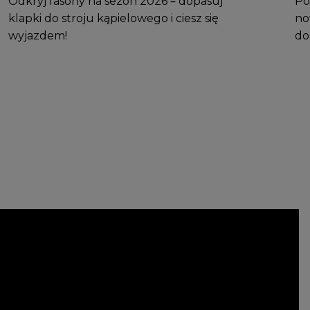
Odkryj fasony na sezon 2026 – dopasuj
Po
klapki do stroju kąpielowego i ciesz się
no
wyjazdem!
do