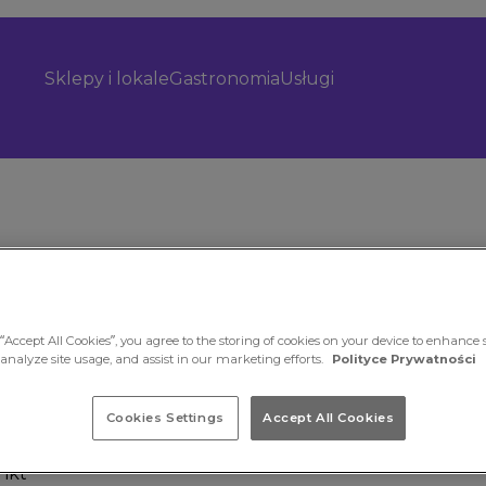
Sklepy i lokale
Gastronomia
Usługi
“Accept All Cookies”, you agree to the storing of cookies on your device to enhance s
 analyze site usage, and assist in our marketing efforts.
Polityce Prywatności
Cookies Settings
Accept All Cookies
 lub
nkt