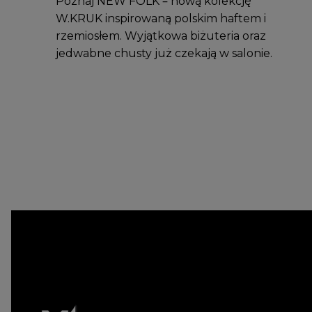
Poznaj NEW FOLK – nową kolekcję
W.KRUK inspirowaną polskim haftem i
rzemiosłem. Wyjątkowa biżuteria oraz
jedwabne chusty już czekają w salonie.