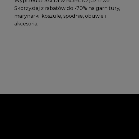
Wyprzedaż SALDI w BORGIO już trwa!
Skorzystaj z rabatów do -70% na garnitury,
marynarki, koszule, spodnie, obuwie i
akcesoria.