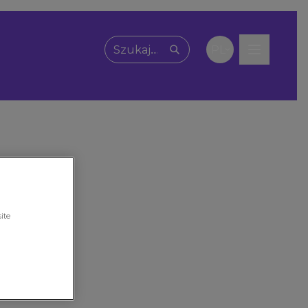
PL
Wpisz, czego szukasz
ite