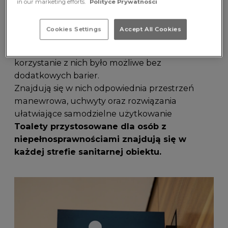
in our marketing efforts.
Polityce Prywatności
Codzienny komfort to także swobodny dostęp
do podstawowej infrastruktury. W M1 Radom
Cookies Settings
Accept All Cookies
toalety zostały zaprojektowane z myślą o
osobach z niepełnosprawnościami – tak, aby
korzystanie z nich było możliwe bez
dodatkowych barier.
Znajdują się w nich odpowiednia przestrzeń
manewrowa, uchwyty oraz rozwiązania
ułatwiające samodzielne użytkowanie
Toalety przystosowane dla osób z
niepełnosprawnościami znajdują się w
każdej strefie sanitarnej obiektu.